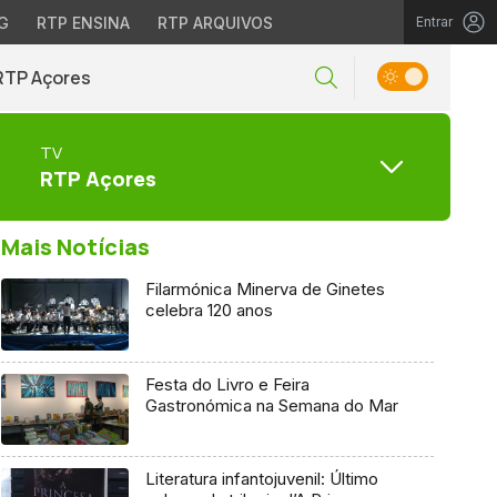
G
RTP ENSINA
RTP ARQUIVOS
Entrar
RTP Açores
TV
RTP Açores
Mais Notícias
Filarmónica Minerva de Ginetes
celebra 120 anos
Festa do Livro e Feira
Gastronómica na Semana do Mar
Literatura infantojuvenil: Último