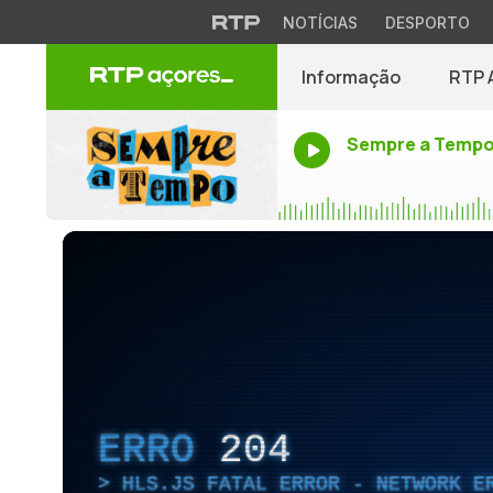
NOTÍCIAS
DESPORTO
Informação
RTP 
Sempre a Temp
ERRO
204
HLS.JS FATAL ERROR - NETWORK E