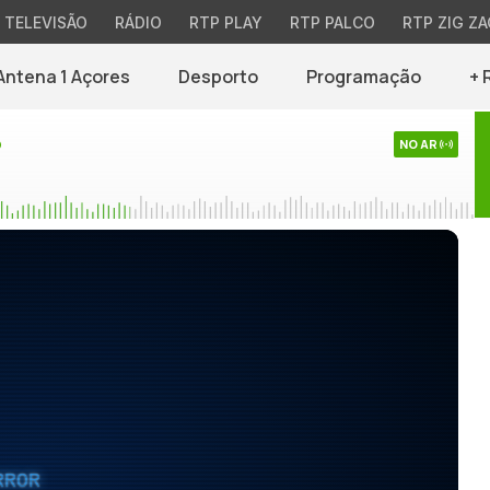
TELEVISÃO
RÁDIO
RTP PLAY
RTP PALCO
RTP ZIG ZA
Antena 1 Açores
Desporto
Programação
+ 
o
NO AR
RROR