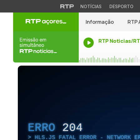
NOTÍCIAS
DESPORTO
Informação
RTP 
RTP Noticias/R
ERRO
204
HLS.JS FATAL ERROR - NETWORK E