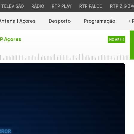
TELEVISÃO
RÁDIO
RTP PLAY
RTP PALCO
RTP ZIG ZA
Antena 1 Açores
Desporto
Programação
+ 
TP Açores
NO AR
RROR