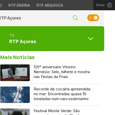
G
RTP ENSINA
RTP ARQUIVOS
Entrar
RTP Açores
TV
RTP Açores
Mais Notícias
125º aniversário Vitorino
Nemésio: Selo, bilhete e mostra
nas Festas da Praia
Recorde de cocaína apreendida
no mar: Encontradas quase 10
toneladas num narcosubmarino
Festival Monte Verde: São