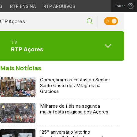
G
RTP ENSINA
RTP ARQUIVOS
Entrar
RTP Açores
TV
RTP Açores
Mais Notícias
Começaram as Festas do Senhor
Santo Cristo dos Milagres na
Graciosa
Milhares de fiéis na segunda
maior festa religiosa dos Açores
125º aniversário Vitorino