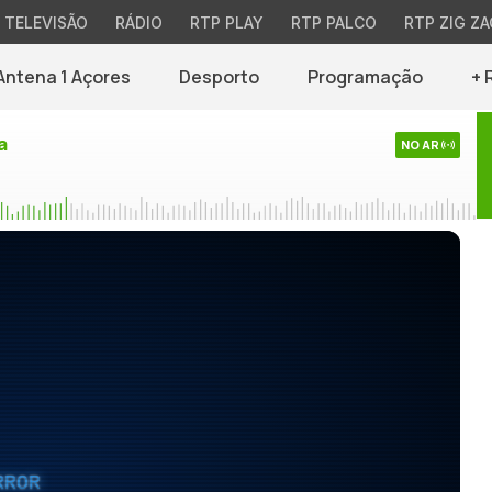
TELEVISÃO
RÁDIO
RTP PLAY
RTP PALCO
RTP ZIG ZA
Antena 1 Açores
Desporto
Programação
+ 
a
NO AR
RROR