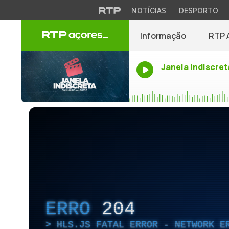
NOTÍCIAS
DESPORTO
Informação
RTP 
Janela Indiscret
ERRO
204
HLS.JS FATAL ERROR - NETWORK E