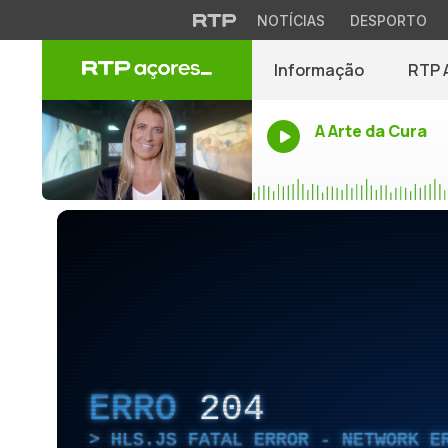
NOTÍCIAS
DESPORTO
Informação
RTP 
A Arte da Cura
ERRO
204
HLS.JS FATAL ERROR - NETWORK E