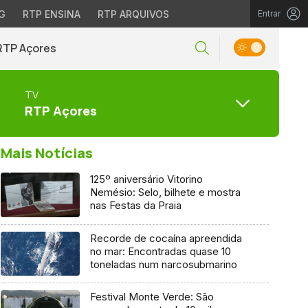
G
RTP ENSINA
RTP ARQUIVOS
Entrar
RTP Açores
TV
RTP Açores
Mais Notícias
125º aniversário Vitorino
Nemésio: Selo, bilhete e mostra
nas Festas da Praia
Recorde de cocaína apreendida
no mar: Encontradas quase 10
toneladas num narcosubmarino
Festival Monte Verde: São