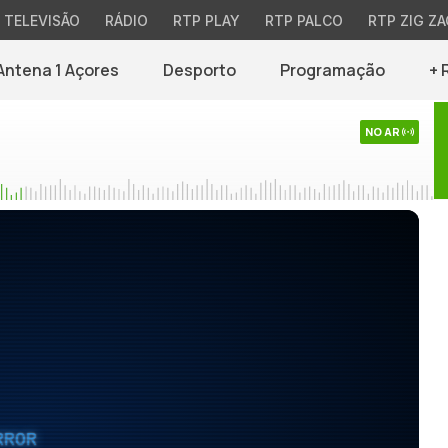
TELEVISÃO
RÁDIO
RTP PLAY
RTP PALCO
RTP ZIG ZA
Antena 1 Açores
Desporto
Programação
+ 
NO AR
RROR