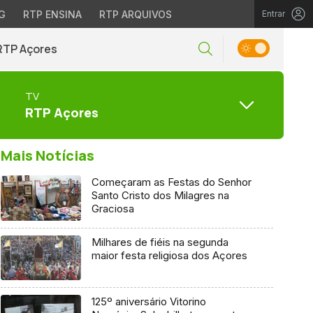
G
RTP ENSINA
RTP ARQUIVOS
Entrar
RTP Açores
TV
RTP Açores
Mais Notícias
Começaram as Festas do Senhor
Santo Cristo dos Milagres na
Graciosa
Milhares de fiéis na segunda
maior festa religiosa dos Açores
125º aniversário Vitorino