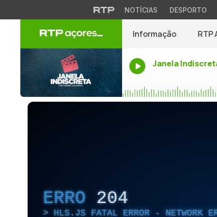
NOTÍCIAS
DESPORTO
Informação
RTP 
Janela Indiscret
ERRO
204
HLS.JS FATAL ERROR - NETWORK E