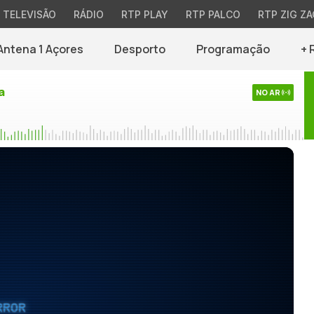
TELEVISÃO
RÁDIO
RTP PLAY
RTP PALCO
RTP ZIG ZA
Antena 1 Açores
Desporto
Programação
+ 
a
NO AR
RROR