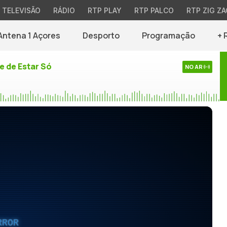
TELEVISÃO
RÁDIO
RTP PLAY
RTP PALCO
RTP ZIG ZA
Antena 1 Açores
Desporto
Programação
+ 
e de Estar Só
NO AR
RROR