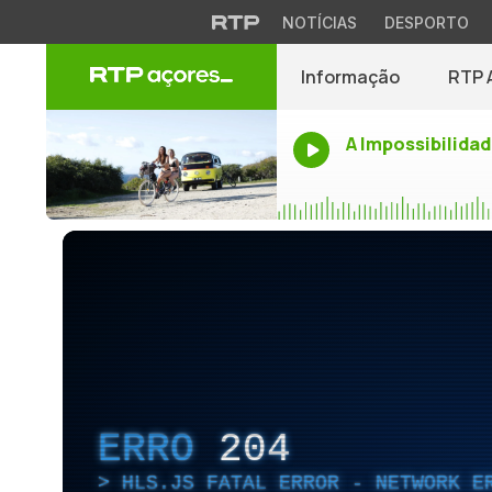
NOTÍCIAS
DESPORTO
Informação
RTP 
A Impossibilidad
ERRO
204
HLS.JS FATAL ERROR - NETWORK E