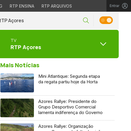
G
RTP ENSINA
RTP ARQUIVOS
Entrar
RTP Açores
TV
RTP Açores
Mais Notícias
Mini Atlantique: Segunda etapa
da regata partiu hoje da Horta
Azores Rallye: Presidente do
Grupo Desportivo Comercial
lamenta indiferença do Governo
Azores Rallye: Organização