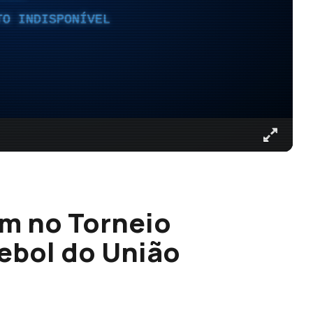
TO INDISPONÍVEL
am no Torneio
tebol do União