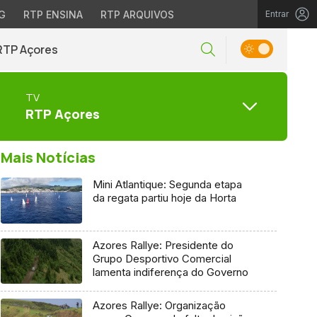
G
RTP ENSINA
RTP ARQUIVOS
Entrar
RTP Açores
TV
RTP Açores
Mais Notícias
Mini Atlantique: Segunda etapa
da regata partiu hoje da Horta
Azores Rallye: Presidente do
Grupo Desportivo Comercial
lamenta indiferença do Governo
Azores Rallye: Organização