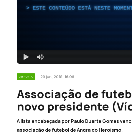
ESTE CONTEÚDO ESTÁ NESTE MOMEN
29 jun, 2018, 16:06
DESPORTO
Associação de futeb
novo presidente (Ví
A lista encabeçada por Paulo Duarte Gomes vence
associação de futebol de Angra do Heroísmo.