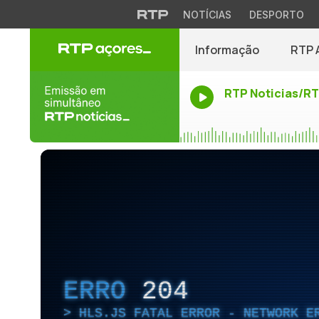
NOTÍCIAS
DESPORTO
Informação
RTP 
RTP Noticias/R
ERRO
204
HLS.JS FATAL ERROR - NETWORK E