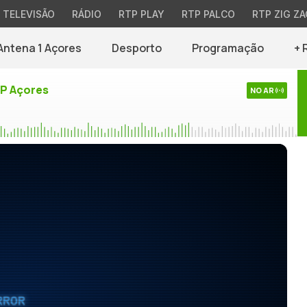
TELEVISÃO
RÁDIO
RTP PLAY
RTP PALCO
RTP ZIG ZA
Antena 1 Açores
Desporto
Programação
+ 
TP Açores
NO AR
RROR