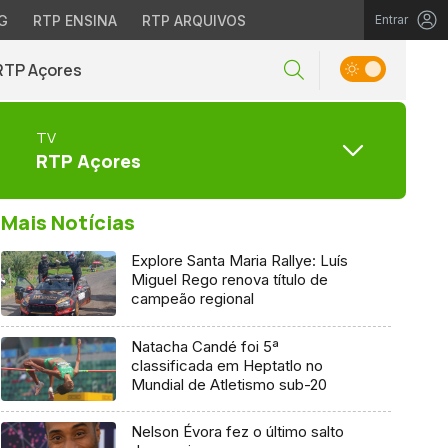
G
RTP ENSINA
RTP ARQUIVOS
Entrar
RTP Açores
TV
RTP Açores
Mais Notícias
Explore Santa Maria Rallye: Luís
Miguel Rego renova título de
campeão regional
Natacha Candé foi 5ª
classificada em Heptatlo no
Mundial de Atletismo sub-20
Nelson Évora fez o último salto