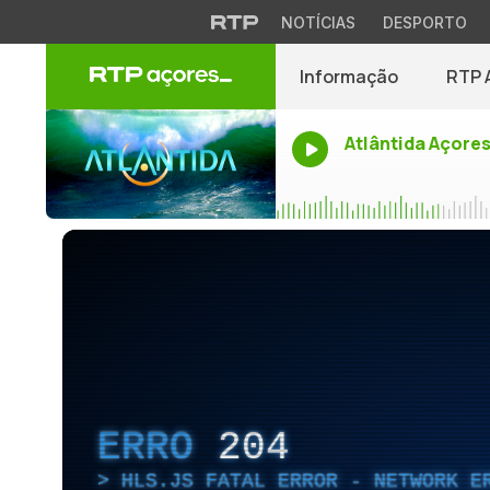
NOTÍCIAS
DESPORTO
Informação
RTP 
Atlântida Açore
ERRO
204
HLS.JS FATAL ERROR - NETWORK E