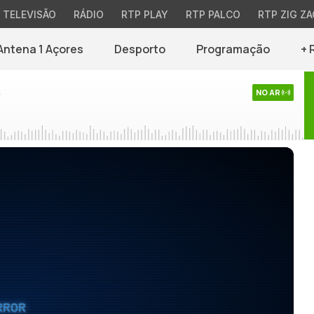
TELEVISÃO
RÁDIO
RTP PLAY
RTP PALCO
RTP ZIG ZA
Antena 1 Açores
Desporto
Programação
+ 
s
NO AR
RROR