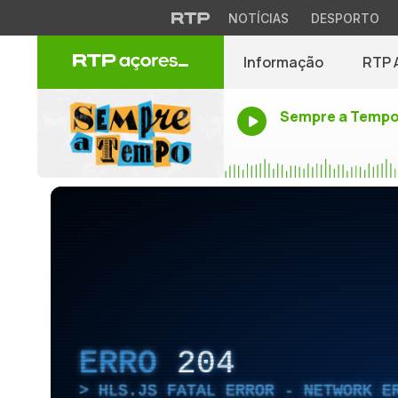
NOTÍCIAS
DESPORTO
Informação
RTP 
Sempre a Temp
ERRO
204
HLS.JS FATAL ERROR - NETWORK E