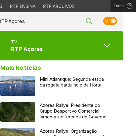
G
RTP ENSINA
RTP ARQUIVOS
Entrar
RTP Açores
TV
RTP Açores
Mais Notícias
Mini Atlantique: Segunda etapa
da regata partiu hoje da Horta
Azores Rallye: Presidente do
Grupo Desportivo Comercial
lamenta indiferença do Governo
Azores Rallye: Organização