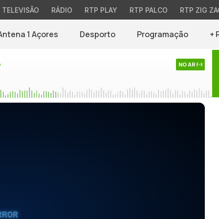
TELEVISÃO
RÁDIO
RTP PLAY
RTP PALCO
RTP ZIG ZA
Antena 1 Açores
Desporto
Programação
+ 
o
NO AR
RROR