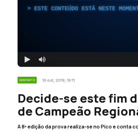
ESTE CONTEÚDO ESTÁ NESTE MOMEN
16 out, 2019, 16:11
DESPORTO
Decide-se este fim d
de Campeão Regional
A 8ª edição da prova realiza-se no Pico e conta c