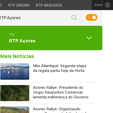
G
RTP ENSINA
RTP ARQUIVOS
Entrar
RTP Açores
TV
RTP Açores
Mais Notícias
Mini Atlantique: Segunda etapa
da regata partiu hoje da Horta
Azores Rallye: Presidente do
Grupo Desportivo Comercial
lamenta indiferença do Governo
Azores Rallye: Organização