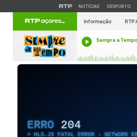
NOTÍCIAS
DESPORTO
Informação
RTP 
Sempre a Temp
ERRO
204
HLS.JS FATAL ERROR - NETWORK E