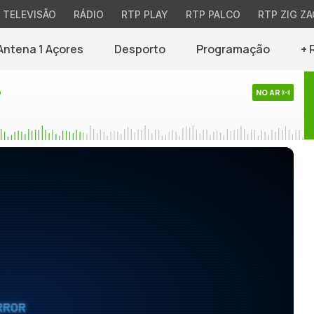
TELEVISÃO
RÁDIO
RTP PLAY
RTP PALCO
RTP ZIG ZA
Antena 1 Açores
Desporto
Programação
+ 
o
NO AR
RROR