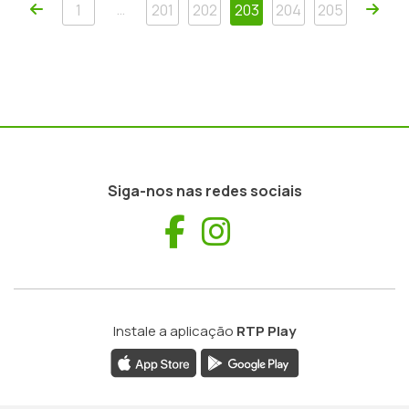
Anterior
Próx
…
1
201
202
203
204
205
Siga-nos nas redes sociais
Facebook
Instagram
Instale a aplicação
RTP Play