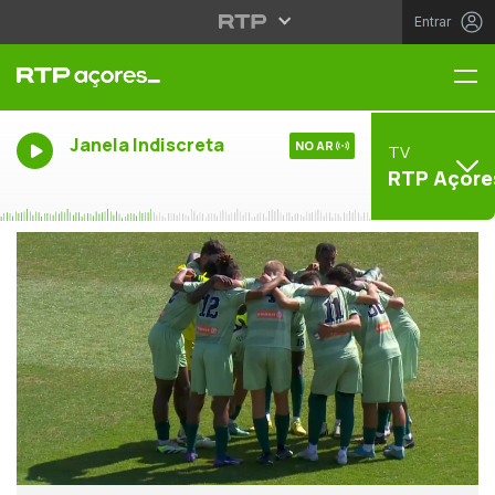
Entrar
Me
Janela Indiscreta
NO AR
TV
RTP Açore