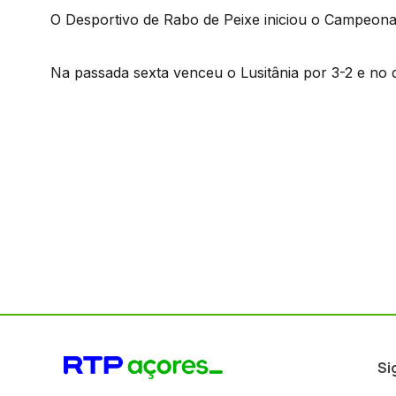
O Desportivo de Rabo de Peixe iniciou o Campeonat
Na passada sexta venceu o Lusitânia por 3-2 e no 
Si