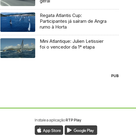
geral
Regata Atlantis Cup:
Participantes já saíram de Angra
rumo à Horta
Mini Atlantique: Julien Letissier
foi o vencedor da 1ª etapa
PUB
Instale a aplicação
RTP Play