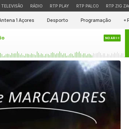
TELEVISÃO
RÁDIO
RTP PLAY
RTP PALCO
RTP ZIG ZA
Antena 1 Açores
Desporto
Programação
+ 
io
NO AR