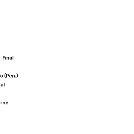
E
Final
en.)
nal
rne