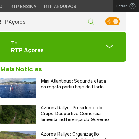
G
RTP ENSINA
RTP ARQUIVOS
Entrar
RTP Açores
TV
RTP Açores
Mais Notícias
Mini Atlantique: Segunda etapa
da regata partiu hoje da Horta
Azores Rallye: Presidente do
Grupo Desportivo Comercial
lamenta indiferença do Governo
Azores Rallye: Organização