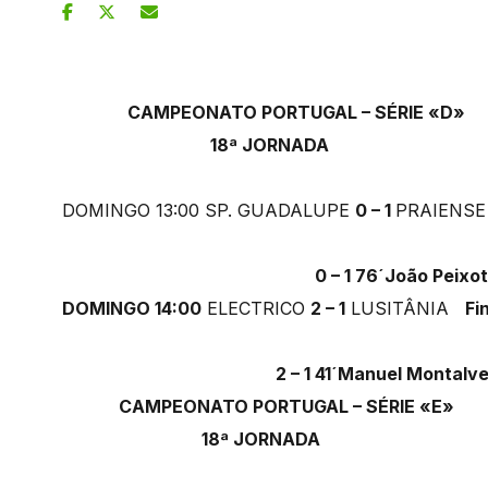
CAMPEONATO PORTUGAL – SÉRIE «D»
18ª JORNADA
DOMINGO 13:00 SP. GUADALUPE
0 – 1
PRAIENS
0 – 1 76´João Peixoto (P
DOMINGO 14:00
ELECTRICO
2 – 1
LUSITÂNIA
Fi
2 – 1 41´Manuel Montalve
CAMPEONATO PORTUGAL – SÉRIE «E»
18ª JORNADA