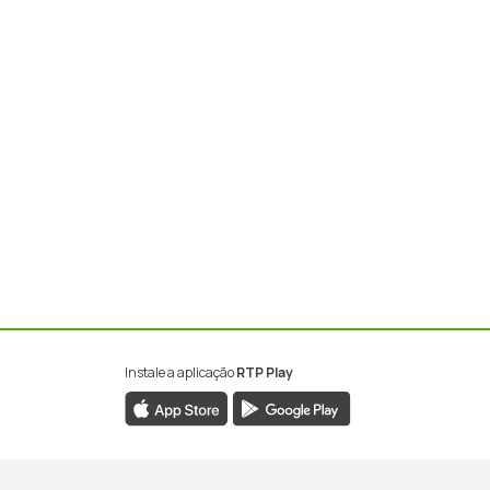
Instale a aplicação
RTP Play