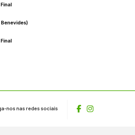
L
Final
ides)
O
Final
Facebook
Instagram
ga-nos nas redes sociais