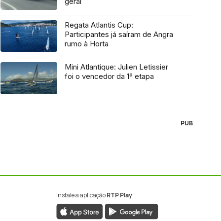
geral
Regata Atlantis Cup:
Participantes já saíram de Angra
rumo à Horta
Mini Atlantique: Julien Letissier
foi o vencedor da 1ª etapa
PUB
Instale a aplicação
RTP Play