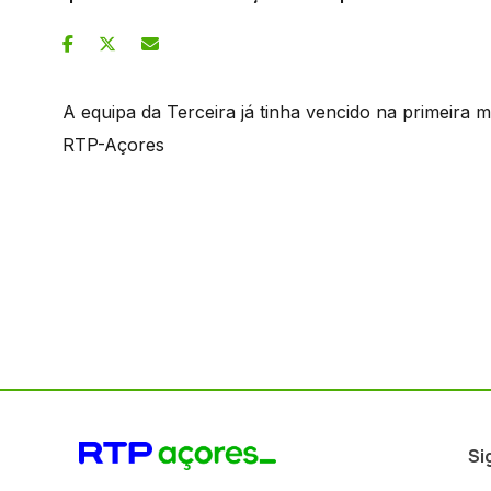
A equipa da Terceira já tinha vencido na primeira 
RTP-Açores
Si