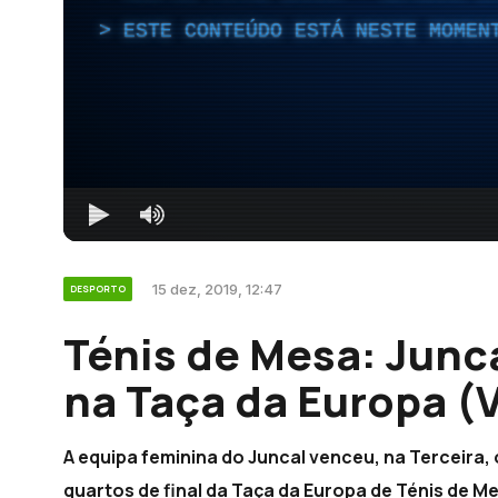
ESTE CONTEÚDO ESTÁ NESTE MOMEN
15 dez, 2019, 12:47
DESPORTO
Ténis de Mesa: Junc
na Taça da Europa (
A equipa feminina do Juncal venceu, na Terceira, 
quartos de final da Taça da Europa de Ténis de M