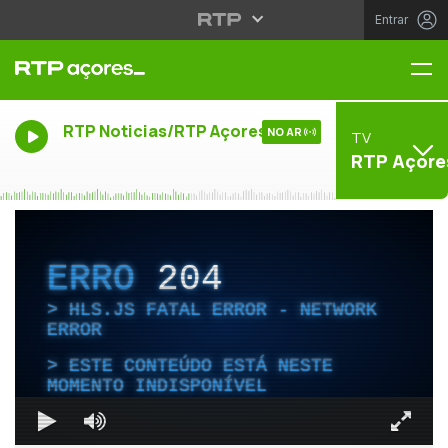
Entrar
Me
RTP Noticias/RTP Açores
NO AR
TV
RTP Açore
ERRO
204
HLS.JS FATAL ERROR - NETWORK
ERROR
ESTE CONTEÚDO ESTÁ NESTE
MOMENTO INDISPONÍVEL