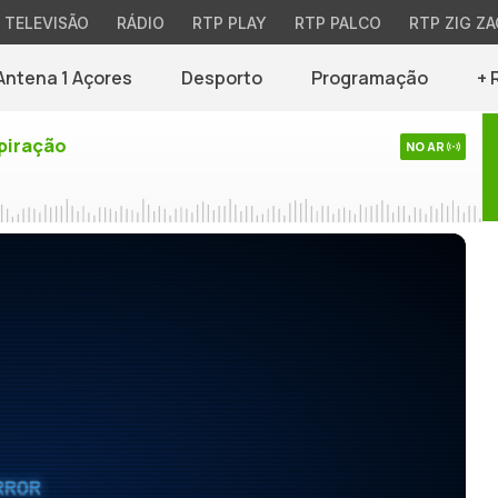
TELEVISÃO
RÁDIO
RTP PLAY
RTP PALCO
RTP ZIG ZA
Antena 1 Açores
Desporto
Programação
+ 
piração
NO AR
RROR