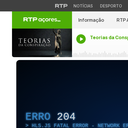
NOTÍCIAS
DESPORTO
Informação
RTP 
Teorias da Cons
ERRO
204
HLS.JS FATAL ERROR - NETWORK E