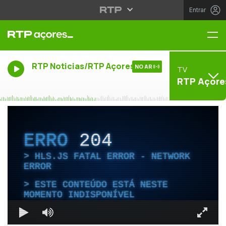
Entrar
Me
RTP Noticias/RTP Açores
NO AR
TV
RTP Açore
ERRO
204
HLS.JS FATAL ERROR - NETWORK
ERROR
ESTE CONTEÚDO ESTÁ NESTE
MOMENTO INDISPONÍVEL