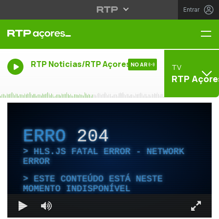
Entrar
Me
RTP Noticias/RTP Açores
NO AR
TV
RTP Açore
ERRO
204
HLS.JS FATAL ERROR - NETWORK
ERROR
ESTE CONTEÚDO ESTÁ NESTE
MOMENTO INDISPONÍVEL