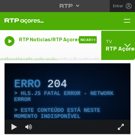
Entrar
Me
RTP Noticias/RTP Açores
NO AR
TV
RTP Açore
ERRO
204
HLS.JS FATAL ERROR - NETWORK
ERROR
ESTE CONTEÚDO ESTÁ NESTE
MOMENTO INDISPONÍVEL