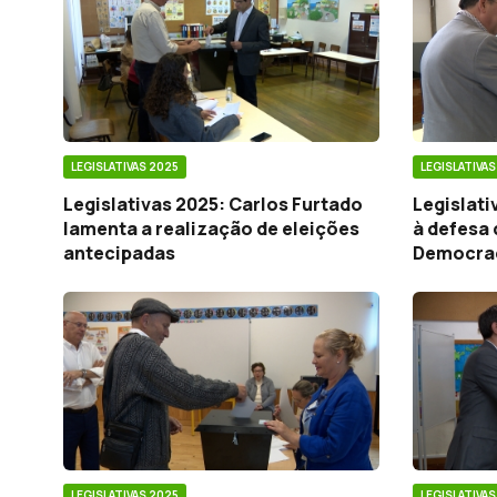
LEGISLATIVAS 2025
LEGISLATIVAS
Legislativas 2025: Carlos Furtado
Legislati
lamenta a realização de eleições
à defesa 
antecipadas
Democra
LEGISLATIVAS 2025
LEGISLATIVAS