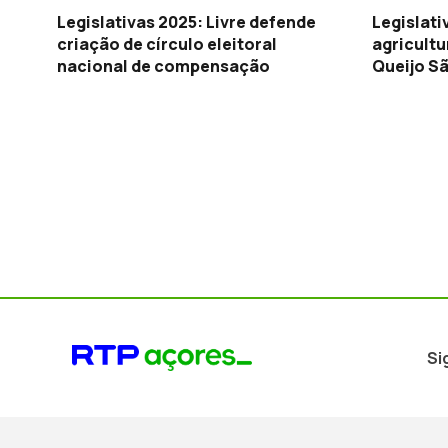
Legislativas 2025: Livre defende
Legislati
criação de círculo eleitoral
agricultu
nacional de compensação
Queijo S
Si