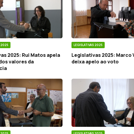
 2025
LEGISLATIVAS 2025
vas 2025: Rui Matos apela
Legislativas 2025: Marco 
dos valores da
deixa apelo ao voto
cia
 2025
LEGISLATIVAS 2025