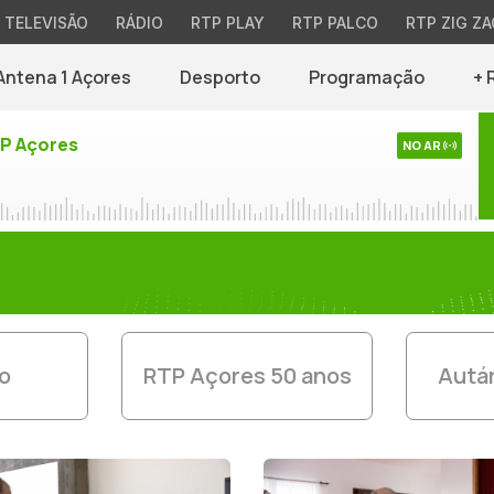
TELEVISÃO
RÁDIO
RTP PLAY
RTP PALCO
RTP ZIG ZA
Antena 1 Açores
Desporto
Programação
+ 
TP Açores
NO AR
o
RTP Açores 50 anos
Autá