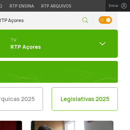
G
RTP ENSINA
RTP ARQUIVOS
Entrar
RTP Açores
TV
RTP Açores
rquicas 2025
Legislativas 2025