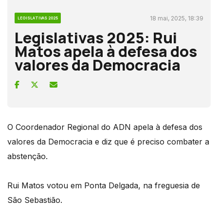
18 mai, 2025, 18:39
LEGISLATIVAS 2025
Legislativas 2025: Rui
Matos apela à defesa dos
valores da Democracia
O Coordenador Regional do ADN apela à defesa dos
valores da Democracia e diz que é preciso combater a
abstenção.
Rui Matos votou em Ponta Delgada, na freguesia de
São Sebastião.