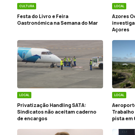
CULTURA
LOCAL
Festa do Livro e Feira
Azores O
Gastronómica na Semana do Mar
investiga
Açores
LOCAL
LOCAL
Privatização Handling SATA:
Aeroport
Sindicatos não aceitam caderno
Trabalho
de encargos
pista em