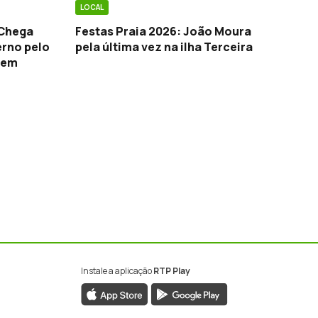
LOCAL
 Chega
Festas Praia 2026: João Moura
erno pelo
pela última vez na ilha Terceira
 em
ima
Instale a aplicação
RTP Play