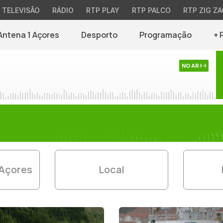
TELEVISÃO
RÁDIO
RTP PLAY
RTP PALCO
RTP ZIG ZA
Antena 1 Açores
Desporto
Programação
+ 
s
NO AR
 Açores
Local