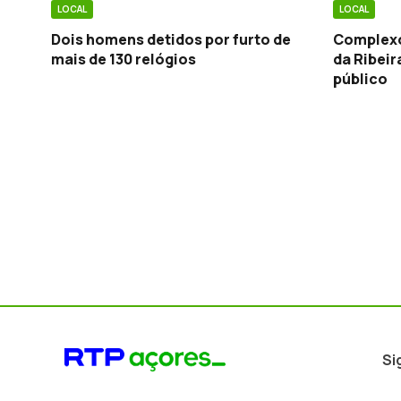
LOCAL
LOCAL
Dois homens detidos por furto de
Complexo
mais de 130 relógios
da Ribeir
público
Si