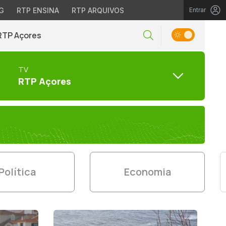
G
RTP ENSINA
RTP ARQUIVOS
Entrar
RTP Açores
TV
RTP Açores
Política
Economia