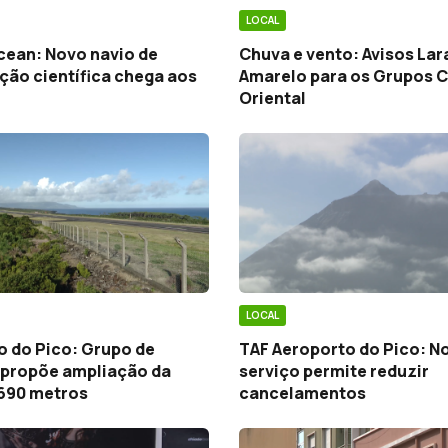
LOCAL
cean: Novo navio de
Chuva e vento: Avisos Lar
ção científica chega aos
Amarelo para os Grupos C
Oriental
LOCAL
o do Pico: Grupo de
TAF Aeroporto do Pico: N
 propõe ampliação da
serviço permite reduzir
 690 metros
cancelamentos