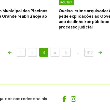
POLÍTICA
 Municipal das Piscinas
Queixa-crime arquivada:
a Grande reabriu hoje ao
pede explicações ao Gov
uso de dinheiros públicos
processo judicial
Anterior
Próx
…
1
2
3
4
5
1612
Facebook
Instagram
ga-nos nas redes sociais