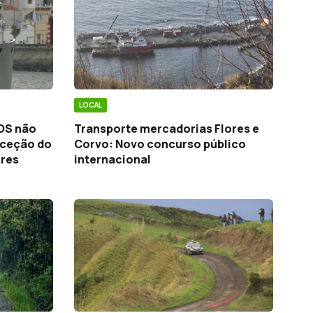
LOCAL
OS não
Transporte mercadorias Flores e
eceção do
Corvo: Novo concurso público
ores
internacional