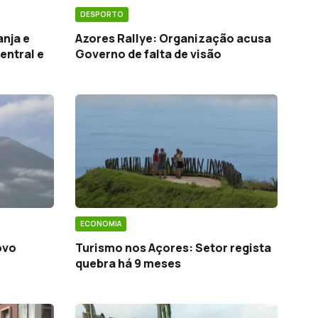
DESPORTO
anja e
Azores Rallye: Organização acusa
entral e
Governo de falta de visão
ECONOMIA
ovo
Turismo nos Açores: Setor regista
quebra há 9 meses