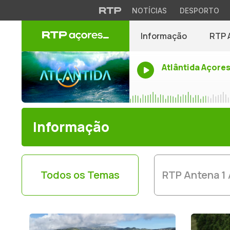
NOTÍCIAS
DESPORTO
Informação
RTP 
Atlântida Açore
Informação
Todos os Temas
RTP Antena 1