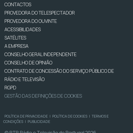
CONTACTOS
PROVEDORA DO TELESPECTADOR
PROVEDORA DO OUVINTE
ACESSIBILIDADES
SATÉLITES
A EMPRESA
CONSELHO GERAL INDEPENDENTE
CONSELHO DE OPINIÃO
CONTRATO DE CONCESSÃO DO SERVIÇO PÚBLICO DE
RÁDIO E TELEVISÃO
RGPD
GESTÃO DAS DEFINIÇÕES DE COOKIES
POLÍTICA DE PRIVACIDADE
|
POLÍTICA DE COOKIES
|
TERMOS E
CONDIÇÕES
|
PUBLICIDADE
© RTP, Rádio e Televisão de Portugal 2026