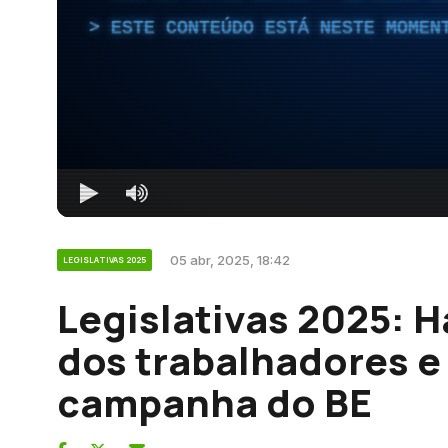
ESTE CONTEÚDO ESTÁ NESTE MOMEN
05 abr, 2025, 18:42
LEGISLATIVAS 2025
Legislativas 2025: H
dos trabalhadores e 
campanha do BE