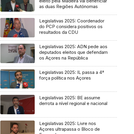
eleito pela Madeira vai beneficiar
as duas Regiões Autónomas
Legislativas 2025: Coordenador
do PCP considera positivos os
resultados da CDU
Legislativas 2025: ADN pede aos
deputados eleitos que defendam
os Açores na República
Legislativas 2025: IL passa a 4ª
força política nos Açores
Legislativas 2025: BE assume
derrota a nível regional e nacional
Legislativas 2025: Livre nos
Açores ultrapassa o Bloco de