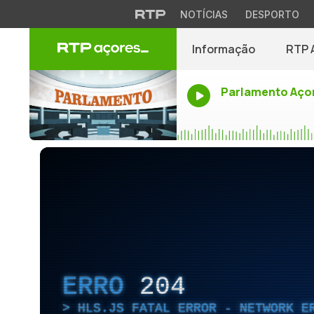
NOTÍCIAS
DESPORTO
Informação
RTP 
Parlamento Aço
ERRO
204
HLS.JS FATAL ERROR - NETWORK E