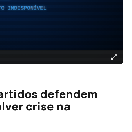
TO INDISPONÍVEL
Partidos defendem
lver crise na