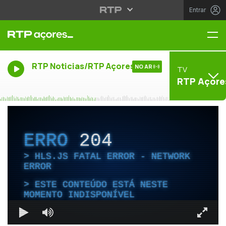
Entrar
Me
RTP Noticias/RTP Açores
NO AR
TV
RTP Açore
ERRO
204
HLS.JS FATAL ERROR - NETWORK
ERROR
ESTE CONTEÚDO ESTÁ NESTE
MOMENTO INDISPONÍVEL