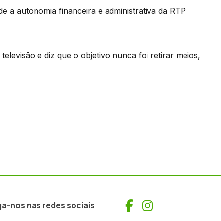
 a autonomia financeira e administrativa da RTP
levisão e diz que o objetivo nunca foi retirar meios,
Facebook
Instagram
ga-nos nas redes sociais