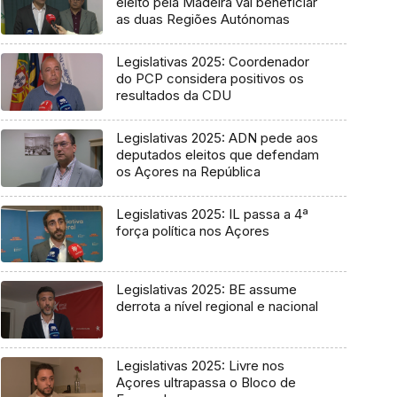
eleito pela Madeira vai beneficiar
as duas Regiões Autónomas
Legislativas 2025: Coordenador
do PCP considera positivos os
resultados da CDU
Legislativas 2025: ADN pede aos
deputados eleitos que defendam
os Açores na República
Legislativas 2025: IL passa a 4ª
força política nos Açores
Legislativas 2025: BE assume
derrota a nível regional e nacional
Legislativas 2025: Livre nos
Açores ultrapassa o Bloco de