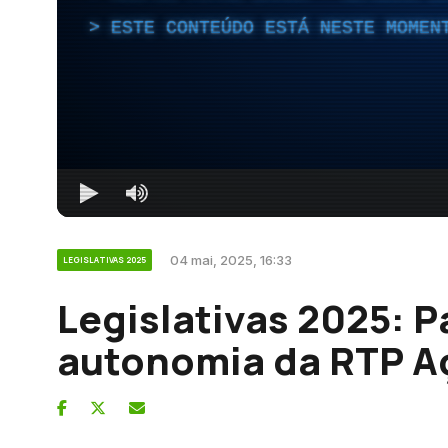
ESTE CONTEÚDO ESTÁ NESTE MOMEN
04 mai, 2025, 16:33
LEGISLATIVAS 2025
Legislativas 2025: 
autonomia da RTP A