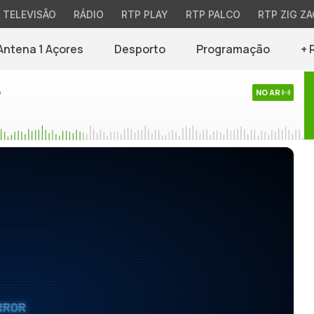
TELEVISÃO
RÁDIO
RTP PLAY
RTP PALCO
RTP ZIG ZA
Antena 1 Açores
Desporto
Programação
+ 
o
NO AR
RROR