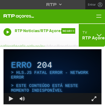
Entrar
Me
RTP Noticias/RTP Açores
NO AR
TV
RTP Açore
ERRO
204
HLS.JS FATAL ERROR - NETWORK
ERROR
ESTE CONTEÚDO ESTÁ NESTE
MOMENTO INDISPONÍVEL