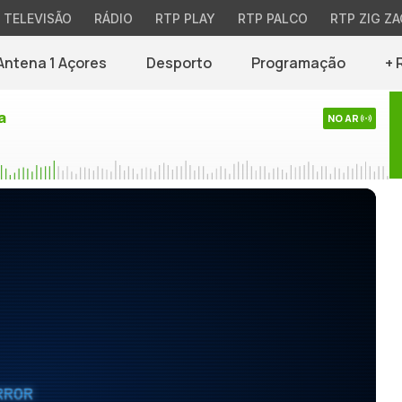
TELEVISÃO
RÁDIO
RTP PLAY
RTP PALCO
RTP ZIG ZA
Antena 1 Açores
Desporto
Programação
+ 
a
NO AR
RROR