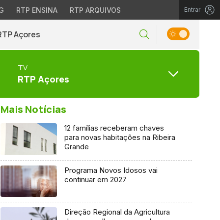
G
RTP ENSINA
RTP ARQUIVOS
Entrar
RTP Açores
TV
RTP Açores
Mais Notícias
12 famílias receberam chaves
para novas habitações na Ribeira
Grande
Programa Novos Idosos vai
continuar em 2027
Direção Regional da Agricultura