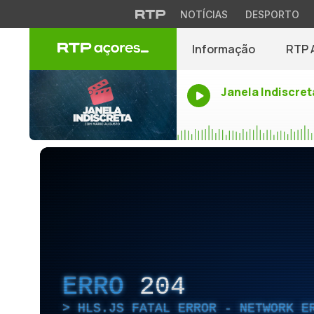
NOTÍCIAS
DESPORTO
Informação
RTP 
Janela Indiscret
ERRO
204
HLS.JS FATAL ERROR - NETWORK E