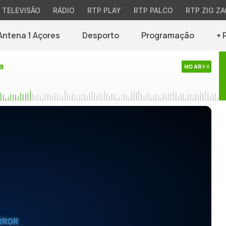
TELEVISÃO
RÁDIO
RTP PLAY
RTP PALCO
RTP ZIG ZA
Antena 1 Açores
Desporto
Programação
+ 
a
NO AR
RROR