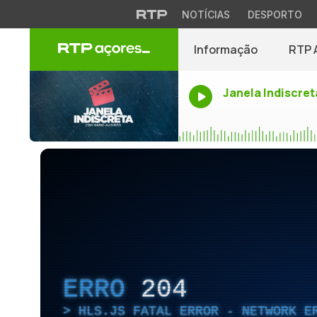
NOTÍCIAS
DESPORTO
Informação
RTP 
Janela Indiscret
ERRO
204
HLS.JS FATAL ERROR - NETWORK E