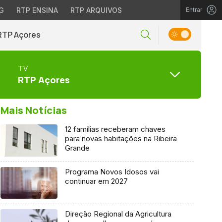
G
RTP ENSINA
RTP ARQUIVOS
Entrar
RTP Açores
TV
RTP Açores
Mais Notícias
12 famílias receberam chaves
para novas habitações na Ribeira
Grande
Programa Novos Idosos vai
continuar em 2027
Direção Regional da Agricultura