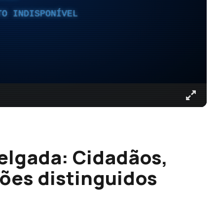
TO INDISPONÍVEL
elgada: Cidadãos,
ções distinguidos