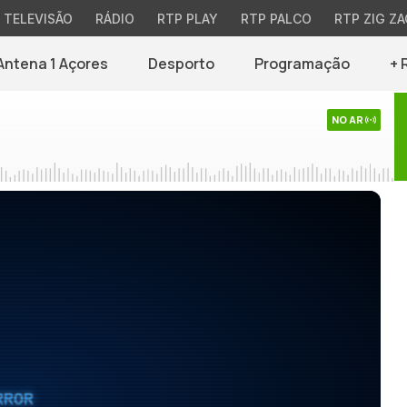
TELEVISÃO
RÁDIO
RTP PLAY
RTP PALCO
RTP ZIG ZA
Antena 1 Açores
Desporto
Programação
+ 
NO AR
RROR