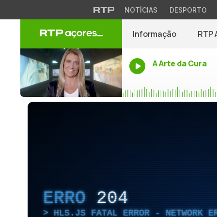
NOTÍCIAS
DESPORTO
Informação
RTP 
A Arte da Cura
ERRO
204
HLS.JS FATAL ERROR - NETWORK E