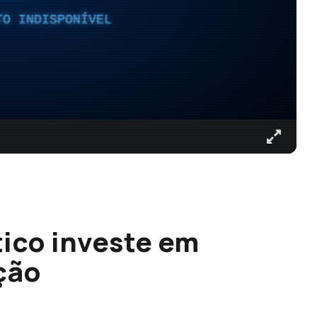
TO INDISPONÍVEL
tico investe em
ção