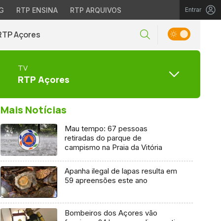
G
RTP ENSINA
RTP ARQUIVOS
Entrar
RTP Açores
TV
RTP Açores
Mais Notícias
Mau tempo: 67 pessoas
retiradas do parque de
campismo na Praia da Vitória
Apanha ilegal de lapas resulta em
59 apreensões este ano
Bombeiros dos Açores vão