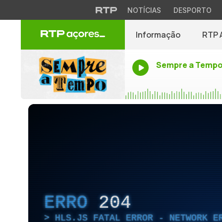
NOTÍCIAS
DESPORTO
Informação
RTP 
Sempre a Temp
ERRO
204
HLS.JS FATAL ERROR - NETWORK E