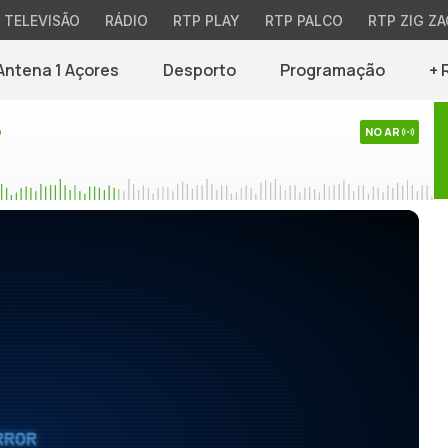
TELEVISÃO
RÁDIO
RTP PLAY
RTP PALCO
RTP ZIG ZA
Antena 1 Açores
Desporto
Programação
+ 
o
NO AR
RROR