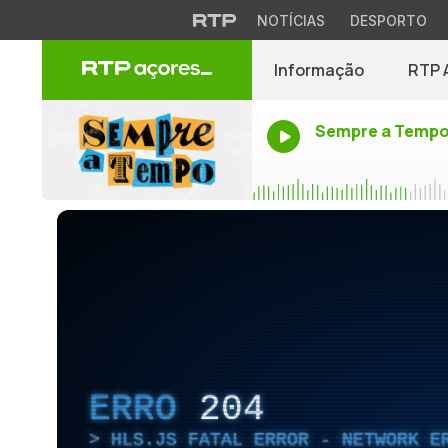
NOTÍCIAS
DESPORTO
Informação
RTP 
Sempre a Temp
ERRO
204
HLS.JS FATAL ERROR - NETWORK E