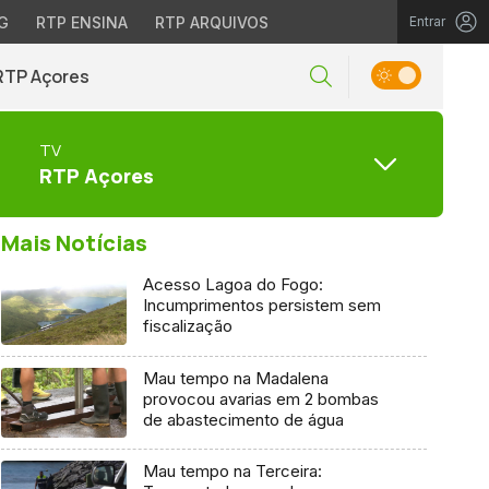
G
RTP ENSINA
RTP ARQUIVOS
Entrar
RTP Açores
TV
RTP Açores
Mais Notícias
Acesso Lagoa do Fogo:
Incumprimentos persistem sem
fiscalização
Mau tempo na Madalena
provocou avarias em 2 bombas
de abastecimento de água
Mau tempo na Terceira: