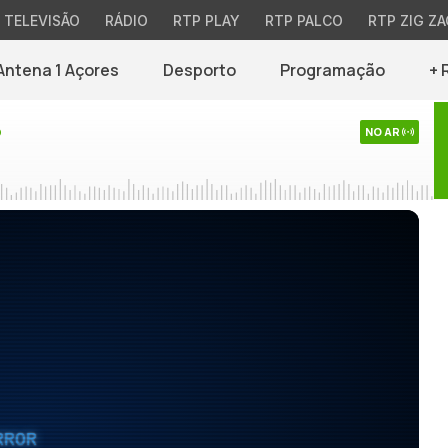
TELEVISÃO
RÁDIO
RTP PLAY
RTP PALCO
RTP ZIG ZA
Antena 1 Açores
Desporto
Programação
+ 
o
NO AR
RROR