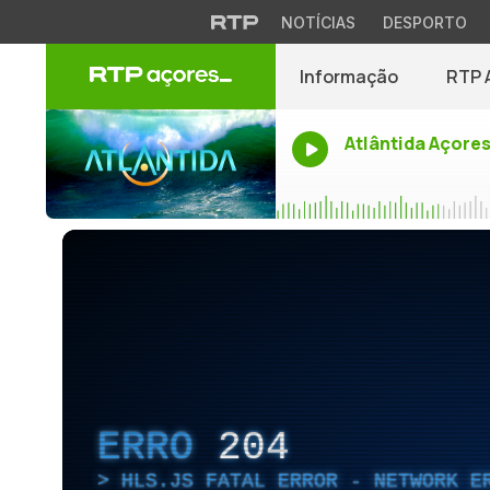
NOTÍCIAS
DESPORTO
Informação
RTP 
Atlântida Açore
ERRO
204
HLS.JS FATAL ERROR - NETWORK E