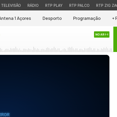
TELEVISÃO
RÁDIO
RTP PLAY
RTP PALCO
RTP ZIG ZA
Antena 1 Açores
Desporto
Programação
+ 
s
NO AR
RROR