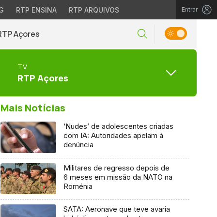
G
RTP ENSINA
RTP ARQUIVOS
Entrar
RTP Açores
TV
RTP Açores
Mais Notícias
‘Nudes’ de adolescentes criadas
com IA: Autoridades apelam à
denúncia
Militares de regresso depois de
6 meses em missão da NATO na
Roménia
SATA: Aeronave que teve avaria