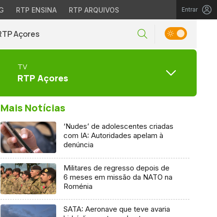
G
RTP ENSINA
RTP ARQUIVOS
Entrar
RTP Açores
TV
RTP Açores
Mais Notícias
‘Nudes’ de adolescentes criadas
com IA: Autoridades apelam à
denúncia
Militares de regresso depois de
6 meses em missão da NATO na
Roménia
SATA: Aeronave que teve avaria