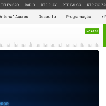
TELEVISÃO
RÁDIO
RTP PLAY
RTP PALCO
RTP ZIG ZA
Antena 1 Açores
Desporto
Programação
+ 
s
NO AR
RROR