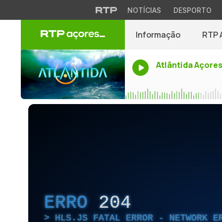
NOTÍCIAS
DESPORTO
Informação
RTP 
Atlântida Açore
ERRO
204
HLS.JS FATAL ERROR - NETWORK E