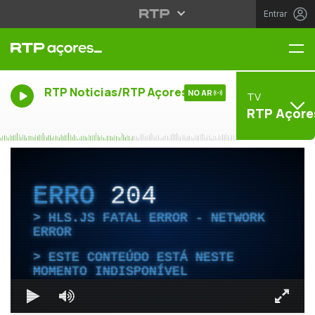
Entrar
Me
RTP Noticias/RTP Açores
NO AR
TV
RTP Açore
ERRO
204
HLS.JS FATAL ERROR - NETWORK
ERROR
ESTE CONTEÚDO ESTÁ NESTE
MOMENTO INDISPONÍVEL