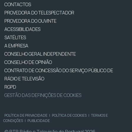
CONTACTOS
PROVEDORA DO TELESPECTADOR
PROVEDORA DO OUVINTE
ACESSIBILIDADES
SATÉLITES
A EMPRESA
CONSELHO GERAL INDEPENDENTE
CONSELHO DE OPINIÃO
CONTRATO DE CONCESSÃO DO SERVIÇO PÚBLICO DE
RÁDIO E TELEVISÃO
RGPD
GESTÃO DAS DEFINIÇÕES DE COOKIES
POLÍTICA DE PRIVACIDADE
|
POLÍTICA DE COOKIES
|
TERMOS E
CONDIÇÕES
|
PUBLICIDADE
© RTP, Rádio e Televisão de Portugal 2026