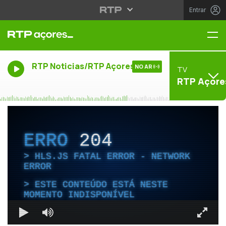
Entrar
Me
RTP Noticias/RTP Açores
NO AR
TV
RTP Açore
ERRO
204
HLS.JS FATAL ERROR - NETWORK
ERROR
ESTE CONTEÚDO ESTÁ NESTE
MOMENTO INDISPONÍVEL