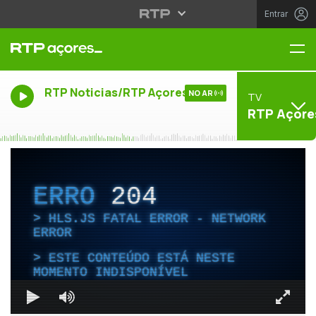
Entrar
Me
RTP Noticias/RTP Açores
NO AR
TV
RTP Açore
ERRO
204
HLS.JS FATAL ERROR - NETWORK
ERROR
ESTE CONTEÚDO ESTÁ NESTE
MOMENTO INDISPONÍVEL