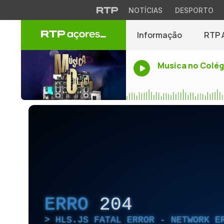
NOTÍCIAS
DESPORTO
Informação
RTP 
Musica no Colég
ERRO
204
HLS.JS FATAL ERROR - NETWORK E