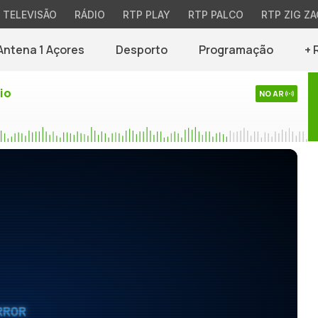
TELEVISÃO
RÁDIO
RTP PLAY
RTP PALCO
RTP ZIG ZA
Antena 1 Açores
Desporto
Programação
+ 
io
NO AR
RROR