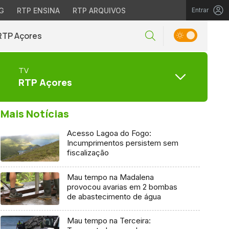
G
RTP ENSINA
RTP ARQUIVOS
Entrar
RTP Açores
TV
RTP Açores
Mais Notícias
Acesso Lagoa do Fogo:
Incumprimentos persistem sem
fiscalização
Mau tempo na Madalena
provocou avarias em 2 bombas
de abastecimento de água
Mau tempo na Terceira: