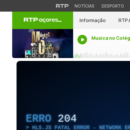
NOTÍCIAS
DESPORTO
Informação
RTP 
Musica no Colég
ERRO
204
HLS.JS FATAL ERROR - NETWORK E