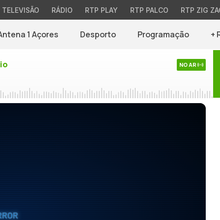
TELEVISÃO
RÁDIO
RTP PLAY
RTP PALCO
RTP ZIG ZA
Antena 1 Açores
Desporto
Programação
+ 
io
NO AR
RROR