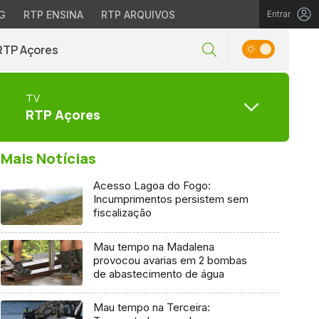
G
RTP ENSINA
RTP ARQUIVOS
Entrar
RTP Açores
TV
RTP Açores
Mais Notícias
Acesso Lagoa do Fogo:
Incumprimentos persistem sem
fiscalização
Mau tempo na Madalena
provocou avarias em 2 bombas
de abastecimento de água
Mau tempo na Terceira: