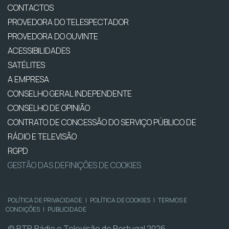
CONTACTOS
PROVEDORA DO TELESPECTADOR
PROVEDORA DO OUVINTE
ACESSIBILIDADES
SATÉLITES
A EMPRESA
CONSELHO GERAL INDEPENDENTE
CONSELHO DE OPINIÃO
CONTRATO DE CONCESSÃO DO SERVIÇO PÚBLICO DE
RÁDIO E TELEVISÃO
RGPD
GESTÃO DAS DEFINIÇÕES DE COOKIES
POLÍTICA DE PRIVACIDADE
|
POLÍTICA DE COOKIES
|
TERMOS E
CONDIÇÕES
|
PUBLICIDADE
© RTP, Rádio e Televisão de Portugal 2026