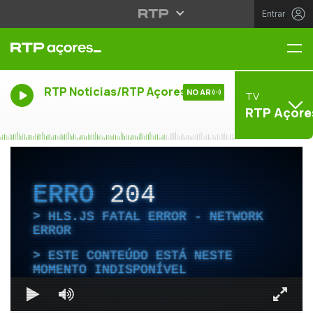
Entrar
Me
RTP Noticias/RTP Açores
NO AR
TV
RTP Açore
ERRO
204
HLS.JS FATAL ERROR - NETWORK
ERROR
ESTE CONTEÚDO ESTÁ NESTE
MOMENTO INDISPONÍVEL