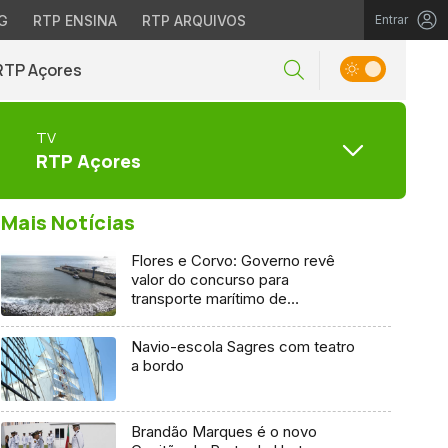
G
RTP ENSINA
RTP ARQUIVOS
Entrar
RTP Açores
TV
RTP Açores
Mais Notícias
Flores e Corvo: Governo revê
valor do concurso para
transporte marítimo de
mercadoria
Navio-escola Sagres com teatro
a bordo
Brandão Marques é o novo