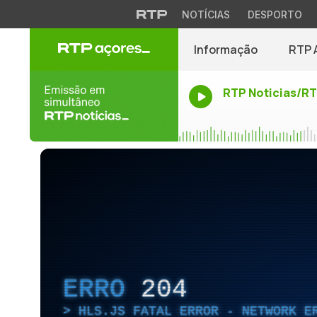
NOTÍCIAS
DESPORTO
Informação
RTP 
RTP Noticias/R
ERRO
204
HLS.JS FATAL ERROR - NETWORK E