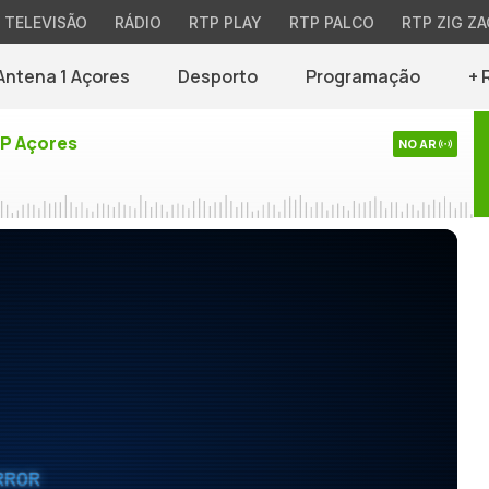
TELEVISÃO
RÁDIO
RTP PLAY
RTP PALCO
RTP ZIG ZA
Antena 1 Açores
Desporto
Programação
+ 
TP Açores
NO AR
RROR