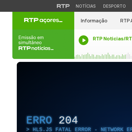
NOTÍCIAS
DESPORTO
Informação
RTP 
RTP Noticias/R
ERRO
204
HLS.JS FATAL ERROR - NETWORK E