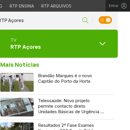
G
RTP ENSINA
RTP ARQUIVOS
Entrar
RTP Açores
TV
RTP Açores
Mais Notícias
Brandão Marques é o novo
Capitão do Porto da Horta
Telessaúde: Novo projeto
permite contacto direto
Unidades Básicas de Urgência e
médico regulador
Resultados 2ª Fase Exames