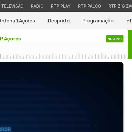
TELEVISÃO
RÁDIO
RTP PLAY
RTP PALCO
RTP ZIG ZA
Antena 1 Açores
Desporto
Programação
+ 
TP Açores
NO AR
RROR