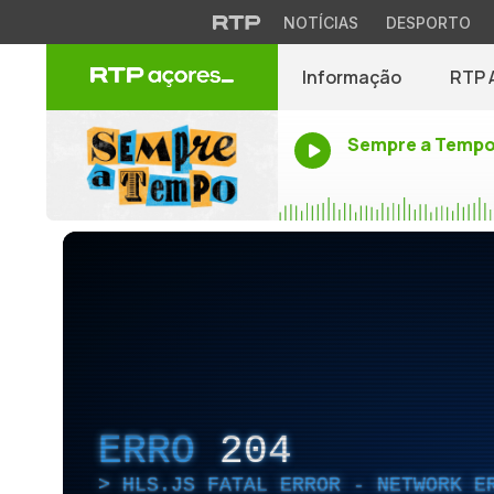
NOTÍCIAS
DESPORTO
Informação
RTP 
Sempre a Temp
ERRO
204
HLS.JS FATAL ERROR - NETWORK E