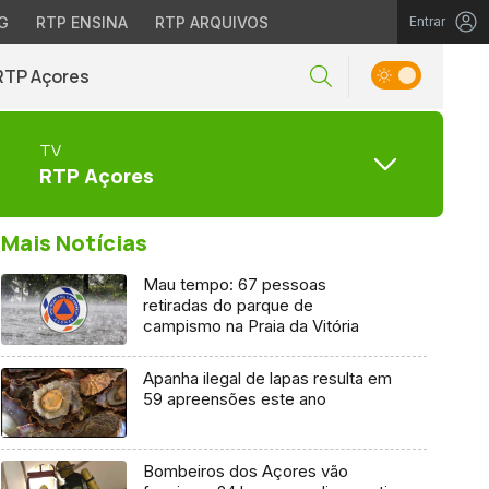
G
RTP ENSINA
RTP ARQUIVOS
Entrar
RTP Açores
TV
RTP Açores
Mais Notícias
Mau tempo: 67 pessoas
retiradas do parque de
campismo na Praia da Vitória
Apanha ilegal de lapas resulta em
59 apreensões este ano
Bombeiros dos Açores vão