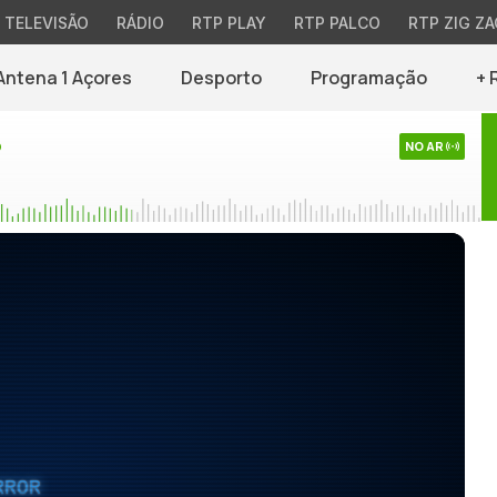
TELEVISÃO
RÁDIO
RTP PLAY
RTP PALCO
RTP ZIG ZA
Antena 1 Açores
Desporto
Programação
+ 
o
NO AR
RROR