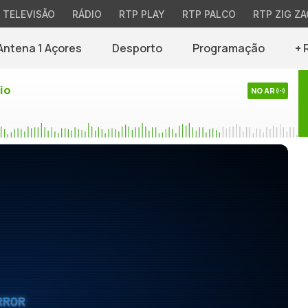
TELEVISÃO
RÁDIO
RTP PLAY
RTP PALCO
RTP ZIG ZA
Antena 1 Açores
Desporto
Programação
+ 
io
NO AR
RROR