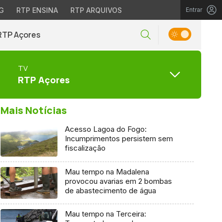
G
RTP ENSINA
RTP ARQUIVOS
Entrar
RTP Açores
TV
RTP Açores
Mais Notícias
Acesso Lagoa do Fogo:
Incumprimentos persistem sem
fiscalização
Mau tempo na Madalena
provocou avarias em 2 bombas
de abastecimento de água
Mau tempo na Terceira: