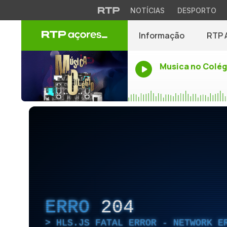
NOTÍCIAS
DESPORTO
Informação
RTP 
Musica no Colég
ERRO
204
HLS.JS FATAL ERROR - NETWORK E