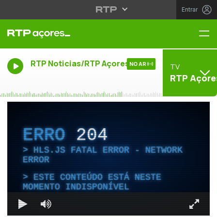
Entrar
Me
RTP Noticias/RTP Açores
NO AR
TV
RTP Açore
ERRO
204
HLS.JS FATAL ERROR - NETWORK
ERROR
ESTE CONTEÚDO ESTÁ NESTE
MOMENTO INDISPONÍVEL