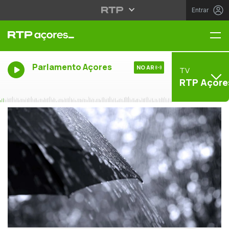
Entrar
Me
Parlamento Açores
NO AR
TV
RTP Açore